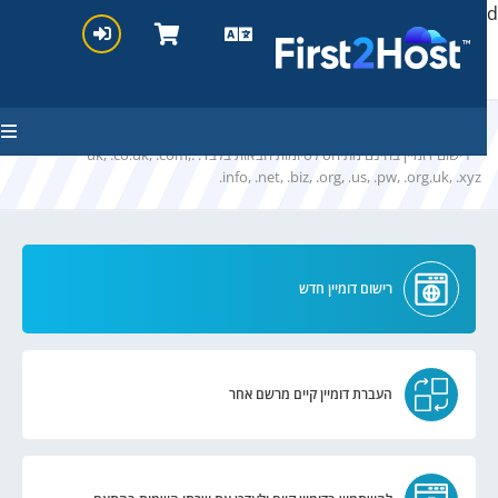
hello cartx_chi
בחרו דומיין....
* רישום דומיין בחינם מתיחס לסיומות הבאות בלבד: .uk, .co.uk, .com,
.info, .net, .biz, .org, .us, .pw, .org.uk, .xyz
רישום דומיין חדש
העברת דומיין קיים מרשם אחר